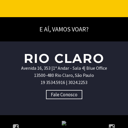
DE UM GRANDE TRABALHO
Fazer o que se gosta talvez seja o Santo Graal
de quem está no mercado de trabalho. Afinal, o
E AÍ, VAMOS VOAR?
fato de ser remunerado por realizar uma
função que você nem considera um trabalho é
algo que todo mundo almeja.
RIO CLARO
Avenida 16, 353 |1º Andar - Sala 4| Blue Office
13500-480 Rio Claro, São Paulo
19 3534.5916 | 3024.2253
Fale Conosco



