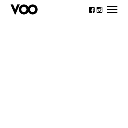





