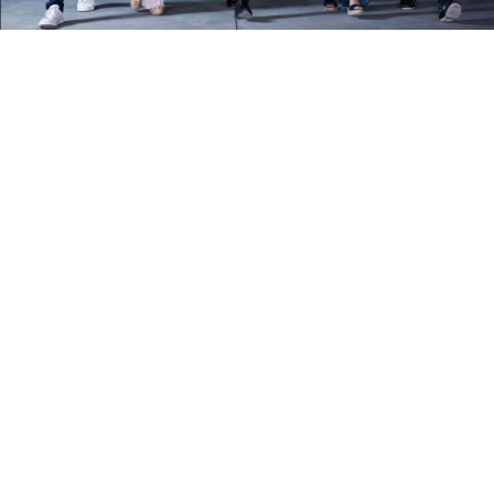
Não é de hoje que ressaltamos na comunicação da
VOO o quanto gostamos de voar em boa companhia.
Muito mais que um slogan bonito e de impacto, trata-
se de uma frase recheada de verdades, pois você
pode até subir sozinho, graças ao seu talento e
diferenciais, mas só vai se manter lá em cima ao se
cercar de parceiros tão ou mais talentosos que você.
Foi com isso em mente que desenvolvemos a
campanha da terceira fase de vendas do
Pateo Di San
Paolo Residencial
, empreendimento alto padrão da
Brumati
em Rio Claro.
Como você certamente sabe, não são poucas as
campanhas de lançamentos imobiliários pela cidade,